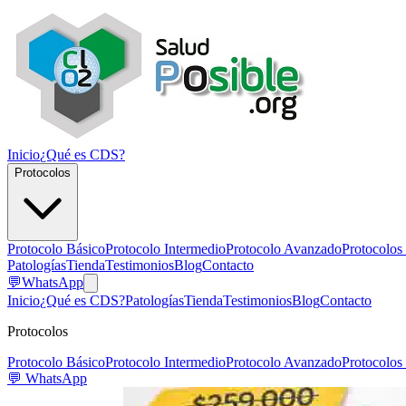
Inicio
¿Qué es CDS?
Protocolos
Protocolo Básico
Protocolo Intermedio
Protocolo Avanzado
Protocolos
Patologías
Tienda
Testimonios
Blog
Contacto
💬
WhatsApp
Inicio
¿Qué es CDS?
Patologías
Tienda
Testimonios
Blog
Contacto
Protocolos
Protocolo Básico
Protocolo Intermedio
Protocolo Avanzado
Protocolos
💬
WhatsApp