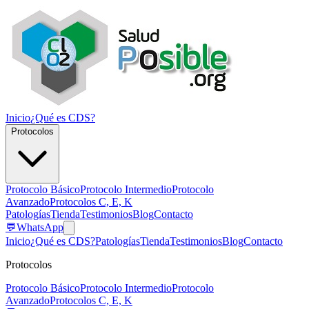
Inicio
¿Qué es CDS?
Protocolos
Protocolo Básico
Protocolo Intermedio
Protocolo
Avanzado
Protocolos C, E, K
Patologías
Tienda
Testimonios
Blog
Contacto
💬
WhatsApp
Inicio
¿Qué es CDS?
Patologías
Tienda
Testimonios
Blog
Contacto
Protocolos
Protocolo Básico
Protocolo Intermedio
Protocolo
Avanzado
Protocolos C, E, K