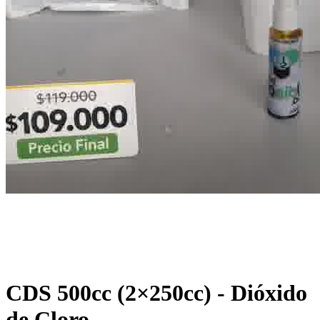
CDS 500cc (2×250cc) - Dióxido
de Cloro