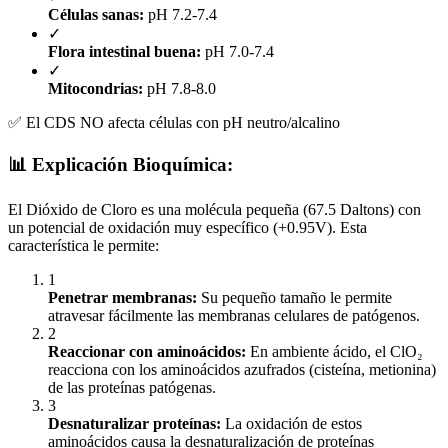
Células sanas:
pH 7.2-7.4
✓
Flora intestinal buena:
pH 7.0-7.4
✓
Mitocondrias:
pH 7.8-8.0
✅ El CDS NO afecta células con pH neutro/alcalino
📊 Explicación Bioquímica:
El Dióxido de Cloro es una molécula pequeña (67.5 Daltons) con
un potencial de oxidación muy específico (+0.95V). Esta
característica le permite:
1
Penetrar membranas:
Su pequeño tamaño le permite
atravesar fácilmente las membranas celulares de patógenos.
2
Reaccionar con aminoácidos:
En ambiente ácido, el ClO₂
reacciona con los aminoácidos azufrados (cisteína, metionina)
de las proteínas patógenas.
3
Desnaturalizar proteínas:
La oxidación de estos
aminoácidos causa la desnaturalización de proteínas