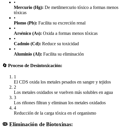
•
Mercurio (Hg):
De metilmercurio tóxico a formas menos
tóxicas
•
Plomo (Pb):
Facilita su excreción renal
•
Arsénico (As):
Oxida a formas menos tóxicas
•
Cadmio (Cd):
Reduce su toxicidad
•
Aluminio (Al):
Facilita su eliminación
🔄 Proceso de Desintoxicación:
1
El CDS oxida los metales pesados en sangre y tejidos
2
Los metales oxidados se vuelven más solubles en agua
3
Los riñones filtran y eliminan los metales oxidados
4
Reducción de la carga tóxica en el organismo
🦠 Eliminación de Biotoxinas: