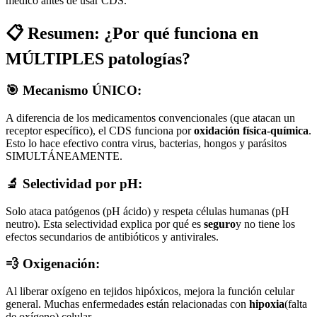
médico antes de usar CDS.
📋 Resumen: ¿Por qué funciona en
MÚLTIPLES patologías?
🎯 Mecanismo ÚNICO:
A diferencia de los medicamentos convencionales (que atacan un
receptor específico), el CDS funciona por
oxidación física-química
.
Esto lo hace efectivo contra virus, bacterias, hongos y parásitos
SIMULTÁNEAMENTE.
🔬 Selectividad por pH:
Solo ataca patógenos (pH ácido) y respeta células humanas (pH
neutro). Esta selectividad explica por qué es
seguro
y no tiene los
efectos secundarios de antibióticos y antivirales.
💨 Oxigenación:
Al liberar oxígeno en tejidos hipóxicos, mejora la función celular
general. Muchas enfermedades están relacionadas con
hipoxia
(falta
de oxígeno) celular.