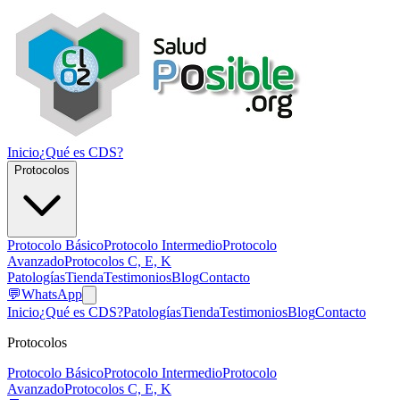
Inicio
¿Qué es CDS?
Protocolos
Protocolo Básico
Protocolo Intermedio
Protocolo
Avanzado
Protocolos C, E, K
Patologías
Tienda
Testimonios
Blog
Contacto
💬
WhatsApp
Inicio
¿Qué es CDS?
Patologías
Tienda
Testimonios
Blog
Contacto
Protocolos
Protocolo Básico
Protocolo Intermedio
Protocolo
Avanzado
Protocolos C, E, K