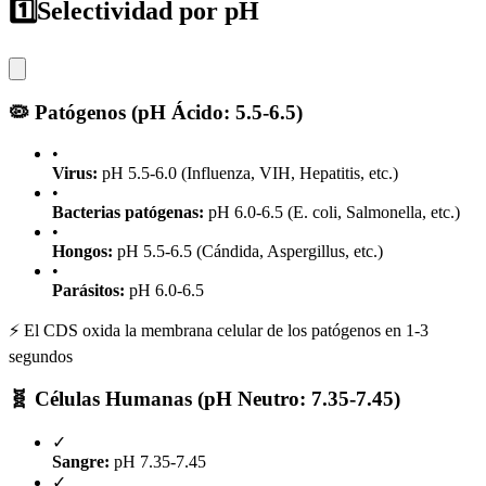
1️⃣
Selectividad por pH
🦠 Patógenos (pH Ácido: 5.5-6.5)
•
Virus:
pH 5.5-6.0 (Influenza, VIH, Hepatitis, etc.)
•
Bacterias patógenas:
pH 6.0-6.5 (E. coli, Salmonella, etc.)
•
Hongos:
pH 5.5-6.5 (Cándida, Aspergillus, etc.)
•
Parásitos:
pH 6.0-6.5
⚡ El CDS oxida la membrana celular de los patógenos en 1-3
segundos
🧬 Células Humanas (pH Neutro: 7.35-7.45)
✓
Sangre:
pH 7.35-7.45
✓