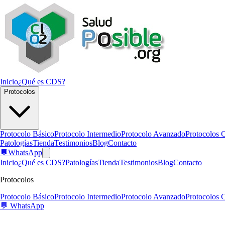
Inicio
¿Qué es CDS?
Protocolos
Protocolo Básico
Protocolo Intermedio
Protocolo Avanzado
Protocolos 
Patologías
Tienda
Testimonios
Blog
Contacto
💬
WhatsApp
Inicio
¿Qué es CDS?
Patologías
Tienda
Testimonios
Blog
Contacto
Protocolos
Protocolo Básico
Protocolo Intermedio
Protocolo Avanzado
Protocolos 
💬
WhatsApp