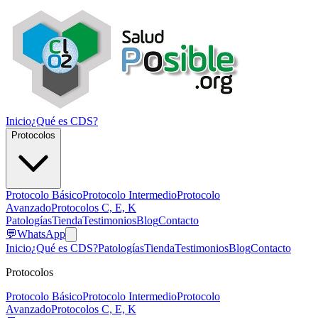
Inicio
¿Qué es CDS?
Protocolos
Protocolo Básico
Protocolo Intermedio
Protocolo
Avanzado
Protocolos C, E, K
Patologías
Tienda
Testimonios
Blog
Contacto
💬
WhatsApp
Inicio
¿Qué es CDS?
Patologías
Tienda
Testimonios
Blog
Contacto
Protocolos
Protocolo Básico
Protocolo Intermedio
Protocolo
Avanzado
Protocolos C, E, K