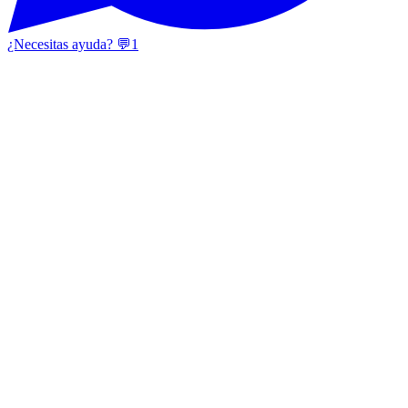
¿Necesitas ayuda? 💬
1