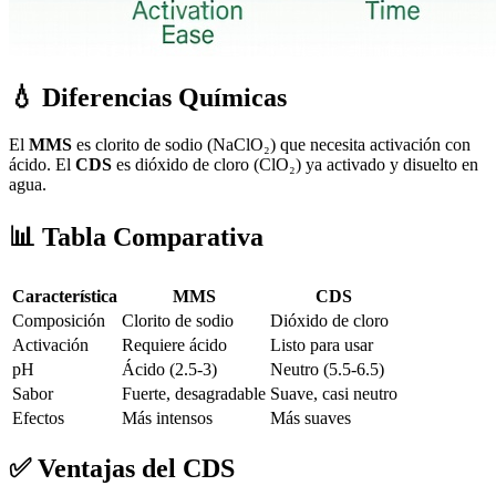
💧 Diferencias Químicas
El
MMS
es clorito de sodio (NaClO₂) que necesita activación con
ácido. El
CDS
es dióxido de cloro (ClO₂) ya activado y disuelto en
agua.
📊 Tabla Comparativa
Característica
MMS
CDS
Composición
Clorito de sodio
Dióxido de cloro
Activación
Requiere ácido
Listo para usar
pH
Ácido (2.5-3)
Neutro (5.5-6.5)
Sabor
Fuerte, desagradable
Suave, casi neutro
Efectos
Más intensos
Más suaves
✅ Ventajas del CDS