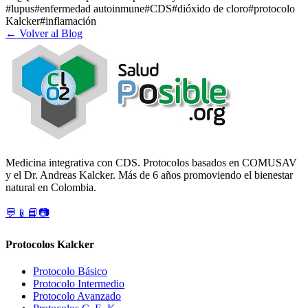
#
lupus
#
enfermedad autoinmune
#
CDS
#
dióxido de cloro
#
protocolo
Kalcker
#
inflamación
← Volver al Blog
Medicina integrativa con CDS. Protocolos basados en COMUSAV
y el Dr. Andreas Kalcker. Más de 6 años promoviendo el bienestar
natural en Colombia.
💬
📱
📘
📷
Protocolos Kalcker
Protocolo Básico
Protocolo Intermedio
Protocolo Avanzado