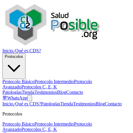
Inicio
¿Qué es CDS?
Protocolos
Protocolo Básico
Protocolo Intermedio
Protocolo
Avanzado
Protocolos C, E, K
Patologías
Tienda
Testimonios
Blog
Contacto
💬
WhatsApp
Inicio
¿Qué es CDS?
Patologías
Tienda
Testimonios
Blog
Contacto
Protocolos
Protocolo Básico
Protocolo Intermedio
Protocolo
Avanzado
Protocolos C, E, K