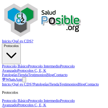
Inicio
¿Qué es CDS?
Protocolos
Protocolo Básico
Protocolo Intermedio
Protocolo
Avanzado
Protocolos C, E, K
Patologías
Tienda
Testimonios
Blog
Contacto
💬
WhatsApp
Inicio
¿Qué es CDS?
Patologías
Tienda
Testimonios
Blog
Contacto
Protocolos
Protocolo Básico
Protocolo Intermedio
Protocolo
Avanzado
Protocolos C, E, K