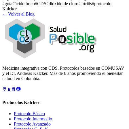
#
gota
#
ácido úrico
#
CDS
#
dióxido de cloro
#
artritis
#
protocolo
Kalcker
← Volver al Blog
Medicina integrativa con CDS. Protocolos basados en COMUSAV
y el Dr. Andreas Kalcker. Más de 6 años promoviendo el bienestar
natural en Colombia.
💬
📱
📘
📷
Protocolos Kalcker
Protocolo Básico
Protocolo Intermedio
Protocolo Avanzado