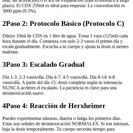
usar, sin activación) o el Kit de Preparación (más económico a largo
plazo). El CDS 250ml es ideal para empezar. La concentración es
3000 ppm (0.3%).
2
Paso 2: Protocolo Básico (Protocolo C)
Diluye 10ml de CDS en 1 litro de agua. Toma 1 vaso (125ml) cada
hora durante el día. Comienza con solo 2-3 vasos el primer día y
escala gradualmente. Escucha a tu cuerpo y ajusta la dosis si sientes
malestar.
3
Paso 3: Escalado Gradual
Día 1-3: 2-3 vasos/día. Día 4-7: 4-5 vasos/día. Día 8-14: 6-8
vasos/día. A partir del día 15: dosis completa según tu tolerancia.
NUNCA aceleres el escalado. La paciencia es clave para una
desintoxicación suave.
4
Paso 4: Reacción de Herxheimer
Puedes experimentar náuseas, diarrea o fatiga los primeros días.
Estas son señales de desintoxicación NORMALES. Si son intensas,
baja la dosis temporalmente. Tu cuerpo necesita tiempo para