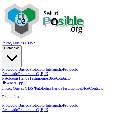
Inicio
¿Qué es CDS?
Protocolos
Protocolo Básico
Protocolo Intermedio
Protocolo
Avanzado
Protocolos C, E, K
Patologías
Tienda
Testimonios
Blog
Contacto
💬
WhatsApp
Inicio
¿Qué es CDS?
Patologías
Tienda
Testimonios
Blog
Contacto
Protocolos
Protocolo Básico
Protocolo Intermedio
Protocolo
Avanzado
Protocolos C, E, K